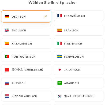
Wählen Sie Ihre Sprache:
Wählen Sie Ihre Sprache:
DE
MENÜ
FRANZÖSISCH
FRANZÖSISCH
DEUTSCH
DEUTSCH
ENGLISCH
ENGLISCH
SPANISCH
SPANISCH
/
START
KONTAKT
KATALANISCH
KATALANISCH
ITALIENISCH
ITALIENISCH
Kontakt
PORTUGIESISCH
PORTUGIESISCH
SCHWEDISCH
SCHWEDISCH
简体中文 (CHINESISCH)
简体中文 (CHINESISCH)
JAPANISCH
JAPANISCH
RUSSISCH
RUSSISCH
ARABISCH
ARABISCH
Le Hérisson
한국어 (KOREANISCH)
한국어 (KOREANISCH)
NIEDERLÄNDISCH
NIEDERLÄNDISCH