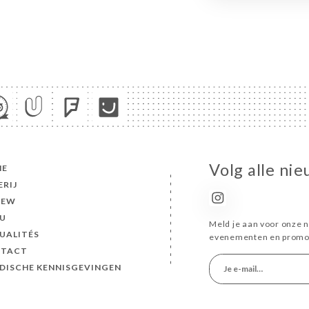
Volg alle ni
ME
ERIJ
IEW
U
Meld je aan voor onze n
UALITÉS
evenementen en promot
TACT
IDISCHE KENNISGEVINGEN