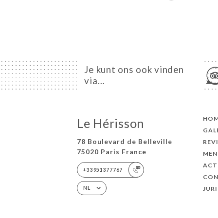
Je kunt ons ook vinden
via…
HO
Le Hérisson
GAL
78 Boulevard de Belleville
REV
75020 Paris France
MEN
ACT
+33951377767
CON
JUR
NL