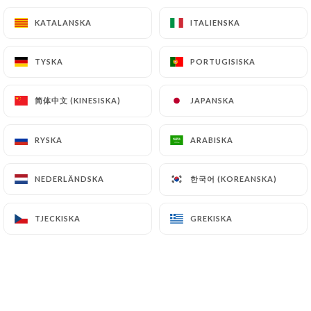
KATALANSKA
KATALANSKA
ITALIENSKA
ITALIENSKA
TYSKA
TYSKA
PORTUGISISKA
PORTUGISISKA
简体中文 (KINESISKA)
简体中文 (KINESISKA)
JAPANSKA
JAPANSKA
RYSKA
RYSKA
ARABISKA
ARABISKA
한국어 (KOREANSKA)
한국어 (KOREANSKA)
NEDERLÄNDSKA
NEDERLÄNDSKA
TJECKISKA
TJECKISKA
GREKISKA
GREKISKA