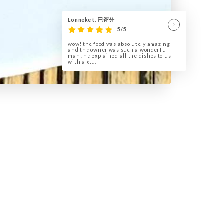
Lonneke t. 已评分
5/5
wow! the food was absolutely amazing
and the owner was such a wonderful
man! he explained all the dishes to us
with alot...
un bistro populaire et dans l’assiette
ion ou création, tout est fait maison
´une bonne bouteille de vin.