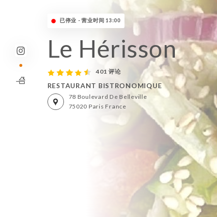
已停业 - 营业时间 13:00
Le Hérisson
401 评论
RESTAURANT BISTRONOMIQUE
78 Boulevard De Belleville
75020 Paris France