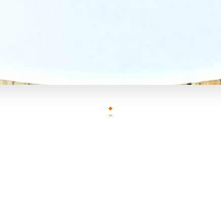
istronomie bellevilloise… l’ambiance décontractée et conviviale d’
es œuvres créatives d’une cuisine bistronomique marocaine. Tradit
vec de bon produits frais à déguster entre 2 cocktails ou autour d