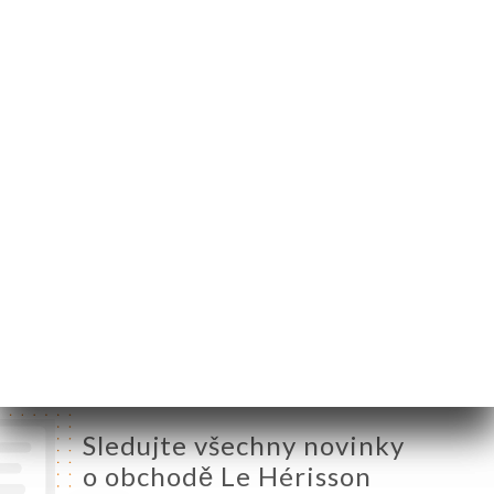
Belleville
75020 Paris France
Pondělí
Zavřeno
Úterý
13:00-00:00
Středa
13:00-00:00
Čtvrtek
13:00-00:00
Pátek
13:00-02:00
Sobota
13:00-02:00
Neděle
Zavřeno
Sledujte všechny novinky
o obchodě Le Hérisson