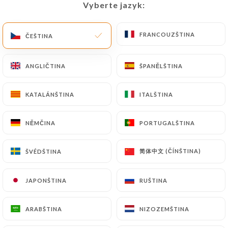
Vyberte jazyk:
Vyberte jazyk:
FRANCOUZŠTINA
FRANCOUZŠTINA
ČEŠTINA
ČEŠTINA
ANGLIČTINA
ANGLIČTINA
ŠPANĚLŠTINA
ŠPANĚLŠTINA
Le Hérisson
KATALÁNŠTINA
KATALÁNŠTINA
ITALŠTINA
ITALŠTINA
401 RECENZE
NĚMČINA
NĚMČINA
PORTUGALŠTINA
PORTUGALŠTINA
RESTAURANT BISTRONOMIQUE
78 Boulevard De Belleville
简体中文 (ČÍNŠTINA)
简体中文 (ČÍNŠTINA)
ŠVÉDŠTINA
ŠVÉDŠTINA
75020 Paris France
JAPONŠTINA
JAPONŠTINA
RUŠTINA
RUŠTINA
ARABŠTINA
ARABŠTINA
NIZOZEMŠTINA
NIZOZEMŠTINA
Kdo jsme?