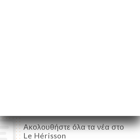
Belleville
75020 Paris France
Δευτέρα
Κλειστό
Τρίτη
13:00-00:00
Τετάρτη
13:00-00:00
Πέμπτη
13:00-00:00
Παρασκευή
13:00-02:00
Σάββατο
13:00-02:00
Κυριακή
Κλειστό
Ακολουθήστε όλα τα νέα στο
Le Hérisson