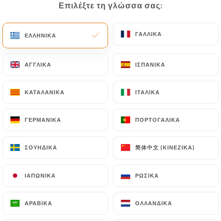
Επιλέξτε τη γλώσσα σας:
Επιλέξτε τη γλώσσα σας:
ΓΑΛΛΙΚΆ
ΓΑΛΛΙΚΆ
ΕΛΛΗΝΙΚΆ
ΕΛΛΗΝΙΚΆ
ΑΓΓΛΙΚΆ
ΑΓΓΛΙΚΆ
ΙΣΠΑΝΙΚΆ
ΙΣΠΑΝΙΚΆ
Le Hérisson
ΚΑΤΑΛΑΝΙΚΆ
ΚΑΤΑΛΑΝΙΚΆ
ΙΤΑΛΙΚΆ
ΙΤΑΛΙΚΆ
401 ΑΞΙΟΛΌΓΗΣΗ
ΓΕΡΜΑΝΙΚΆ
ΓΕΡΜΑΝΙΚΆ
ΠΟΡΤΟΓΑΛΙΚΆ
ΠΟΡΤΟΓΑΛΙΚΆ
RESTAURANT BISTRONOMIQUE
78 Boulevard De Belleville
简体中文 (ΚΙΝΈΖΙΚΑ)
简体中文 (ΚΙΝΈΖΙΚΑ)
ΣΟΥΗΔΙΚΆ
ΣΟΥΗΔΙΚΆ
75020 Paris France
ΙΑΠΩΝΙΚΆ
ΙΑΠΩΝΙΚΆ
ΡΩΣΙΚΆ
ΡΩΣΙΚΆ
ΑΡΑΒΙΚΆ
ΑΡΑΒΙΚΆ
ΟΛΛΑΝΔΙΚΆ
ΟΛΛΑΝΔΙΚΆ
Ποιοι είμαστε;