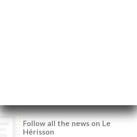
Belleville
75020 Paris France
Monday
Closed
Tuesday
13:00-00:00
Wednesday
13:00-00:00
Thursday
13:00-00:00
Friday
13:00-02:00
Saturday
13:00-02:00
Sunday
Closed
Follow all the news on Le
Hérisson