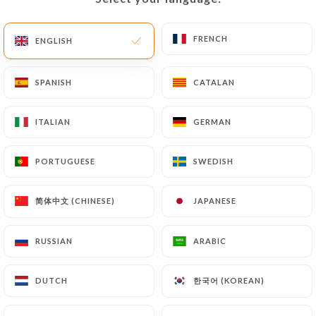
FRENCH
FRENCH
ENGLISH
ENGLISH
SPANISH
SPANISH
CATALAN
CATALAN
Le Hérisson
ITALIAN
ITALIAN
GERMAN
GERMAN
401 REVIEW
PORTUGUESE
PORTUGUESE
SWEDISH
SWEDISH
RESTAURANT BISTRONOMIQUE
简体中文 (CHINESE)
简体中文 (CHINESE)
JAPANESE
JAPANESE
78 Boulevard De Belleville
75020 Paris France
RUSSIAN
RUSSIAN
ARABIC
ARABIC
한국어 (KOREAN)
한국어 (KOREAN)
DUTCH
DUTCH
Who are we?